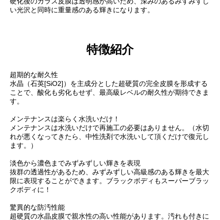
硬化後のガラス皮膜は透明感が高いため、深みのあるみずみずし
い光沢と同時に重量感のある輝きになります。
特徴紹介
超期的な耐久性
水晶（石英[SiO2]）を主成分とした超硬質の完全皮膜を形成する
ことで、酸化も劣化もせず、最高級レベルの耐久性が期待できま
す。
メンテナンスは楽らく水洗いだけ！
メンテナンスは水洗いだけで再施工の必要はありません。（水切
れが悪くなってきたら、中性洗剤で水洗いして頂くだけで復元し
ます。）
淡色から濃色までみずみずしい輝きを表現
抜群の透過性があるため、みずみずしい高級感のある輝きを最大
限に表現することができます。ブラックボディもスーパーブラッ
クボディに！
驚異的な防汚性能
超硬質の水晶皮膜で親水性の高い性能があります。汚れも付きに