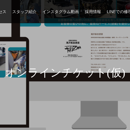
セス
スタッフ紹介
インスタグラム動画
採用情報
LINEでの
オンラインチケット(仮)
車検・点検
骨格修正・復元
タイヤ履き替え
タイヤ保管