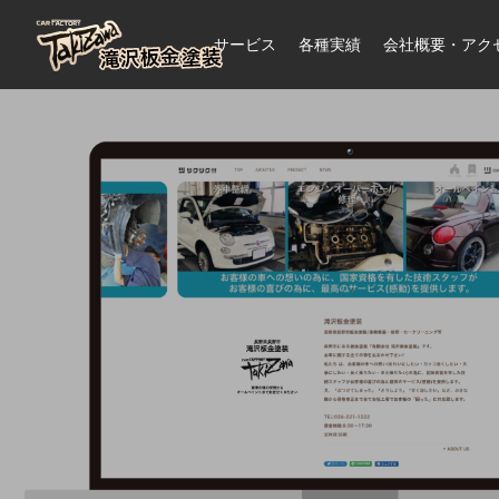
サービス
各種実績
会社概要・アク
板金塗装
オールペイント
車内クリーニング(汚れ・ニオイ除去）
下廻り防錆塗装