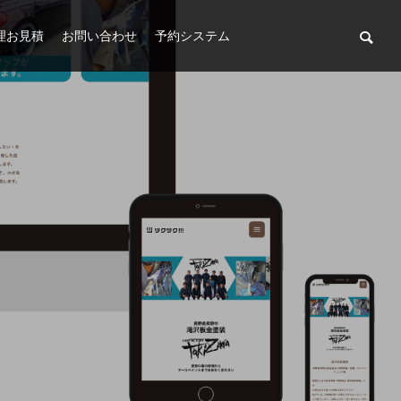
修理お見積
お問い合わせ
予約システム
車両販売(新車・中古車)
ヘッドライトコーティング(UV系・スチーム系)
ATFオイル・CVTオイル
レンタカー