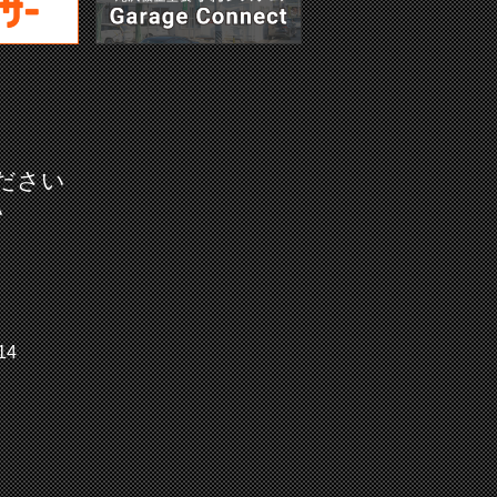
ださい
い
14