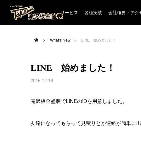
サービス
各種実績
会社概要・アク
What’s New
LINE 始めました！
LINE 始めました！
板金塗装
オールペイント
2016.12.19
滝沢板金塗装でLINEのIDを用意しました。
友達になってもらって見積りとか連絡が簡単に
車内クリーニング(汚れ・ニオイ除去）
下廻り防錆塗装