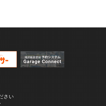
ださい
い