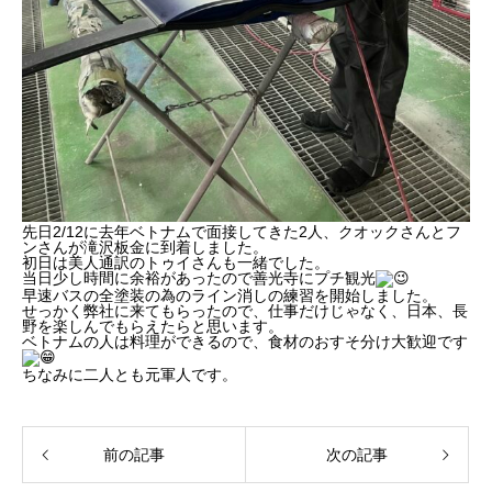
先日2/12に去年ベトナムで面接してきた2人、クオックさんとフ
ンさんが滝沢板金に到着しました。
初日は美人通訳のトゥイさんも一緒でした。
当日少し時間に余裕があったので善光寺にプチ観光
早速バスの全塗装の為のライン消しの練習を開始しました。
せっかく弊社に来てもらったので、仕事だけじゃなく、日本、長
野を楽しんでもらえたらと思います。
ベトナムの人は料理ができるので、食材のおすそ分け大歓迎です
ちなみに二人とも元軍人です。
前の記事
次の記事