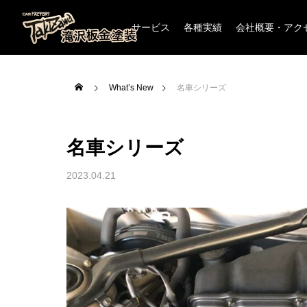
サービス
各種実績
会社概要・アク
What’s New
名車シリーズ
名車シリーズ
板金塗装
オールペイント
2023.04.21
車内クリーニング(汚れ・ニオイ除去）
下廻り防錆塗装