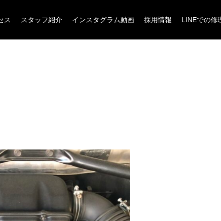
セス
スタッフ紹介
インスタグラム動画
採用情報
LINEでの
車検・点検
骨格修正・復元
タイヤ履き替え
タイヤ保管