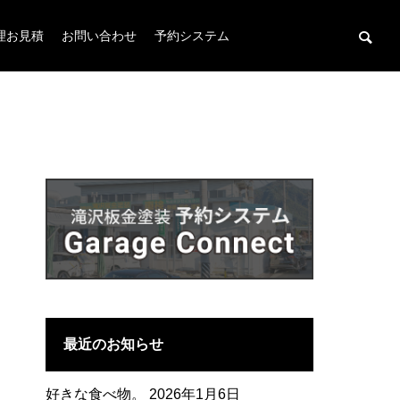
修理お見積
お問い合わせ
予約システム
車両販売(新車・中古車)
ヘッドライトコーティング(UV系・スチーム系)
最近のお知らせ
好きな食べ物。
2026年1月6日
ATFオイル・CVTオイル
レンタカー